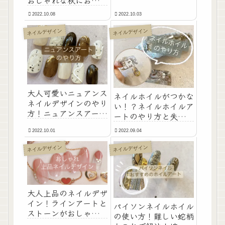
輪がのったようなアク
めの大人可愛いネイル
セサリーネイルデザイ
2022.10.08
2022.10.03
デザインのやり方！
ン！
ネイルデザイン
ネイルデザイン
大人可愛いニュアンス
ネイルホイルがつかな
ネイルデザインのやり
い！？ネイルホイルア
方！ニュアンスアート
ートのやり方と失敗す
がおしゃれなネイルデ
る理由！おすすめのホ
ザインです！
2022.10.01
2022.09.04
イル専用クリアジェル
も紹介します！
ネイルデザイン
ネイルデザイン
大人上品のネイルデザ
イン！ラインアートと
パイソンネイルホイル
ストーンがおしゃれで
の使い方！難しい蛇柄
可愛いネイルデザイン