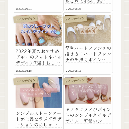
もこれで解決！蛇柄パ
です！
イソンのネイルホイル
2022.09.01
2022.08.24
を紹介！
ネイルデザイン
ネイルデザイン
簡単ハートフレンチの
2022年夏のおすすめ
描き方！ハートフレン
ブルーのフットネイル
チのを描くポイントと
デザイン7選！おしゃ
おすすめのフレンチブ
れで可愛いフットネイ
ラシを紹介します！
2022.08.15
2022.08.13
ルアートです！
ネイルデザイン
ネイルデザイン
キラキララメがポイン
シンプルストーンアー
トのシンプルネイルデ
トが上品なラメグラデ
ザイン！可愛いシンプ
ーションのおしゃれな
ルネイルデザインのや