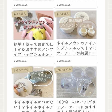
ぎる！！硬化熱が感じ
わるおしゃれなアート
2022.09.26
2022.09.25
やすいから注意が必
のやり方を紹介しま
要！
す！
ネイル道具
ネイル道具
ネイルタウンのアイシ
簡単！塗って硬化で仕
ングジェルって！？ミ
上がるおすすめノンワ
ラーアートが綺麗に仕
イプトップジェル5
上がるおすすめのアイ
選！ノンワイプに迷っ
2022.09.07
2022.09.06
シングジェル
たらこれがおすすめ！
NailTown
ネイルデザイン
100円ネイル
ネイルホイルがつかな
100均一のネイルグリ
い！？ネイルホイルア
ッターケースにおすす
ートのやり方と失敗す
め！１個35円！？セ