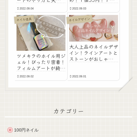
る理由！おすすめのホ
リアで購入クリアクリ
2022.09.04
2022.09.03
イル専用クリアジェル
ームケース！
も紹介します！
ネイルデザイン
ネイル道具
大人上品のネイルデザ
イン！ラインアートと
ツメキラのホイル用ジ
ストーンがおしゃれで
ェル！ぴったり密着！
可愛いネイルデザイン
フィルムアートが綺麗
です！
に仕上がるフィルム用
2022.09.02
2022.09.01
ジェル！
カテゴリー
100円ネイル