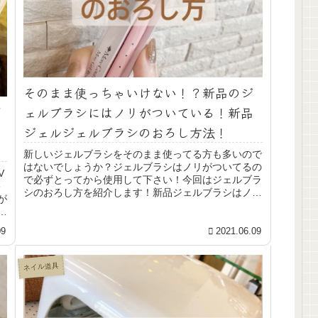
そのまま使っちゃいけない！？新品のジ
イ
ェルブラシにはノリがついている！新品
ジェルジェルブラシのおろし方法！
新しいジェルブラシをそのまま使ってる方も多いので
はないでしょうか？ジェルブラシはノリがついてるの
V
で必ずとってから使用して下さい！今回はジェルブラ
格
シのおろし方を紹介します！新品ジェルブラシはノリ
が
がついている？モアクチュール More Cout...
ネ
09
2021.06.09
ネイル道具