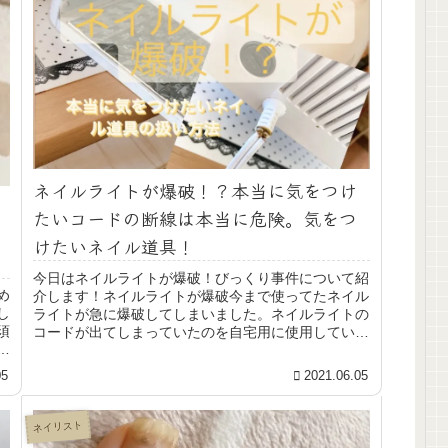
ネイルライトが爆破！？本当に気をつけ
たいコードの断線は本当に危険。気をつ
けたいネイル道具！
今日はネイルライトが爆破！びっくり事件について紹
め
介します！ネイルライトが爆破今まで使ってたネイル
し
ライトが急に爆破してしまいました。ネイルライトの
須
コードが出てしまっていたのを自宅用に使用していた
て
ネイルライトだったのですが、コードの線が触れ合
っ...
05
2021.06.05
ネイリスト