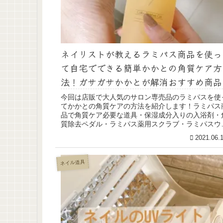
ネイリストが教えるラミパス商品を使っ
て自宅でできる簡単かかとの角質ケア方
法！ガサガサかかとが解消おすすめ商品
今回は店販で大人気のサロン専売品のラミパスを使
てかかとの角質ケアの方法を紹介します！ラミパス
品で角質ケア必要な道具・保湿成分入りの入浴剤・
質除去ペダル・ラミパス薬用スクラブ・ラミパスウ
ームクリーム (adsbygoogle = wi...
2021.06.
ネイル道具