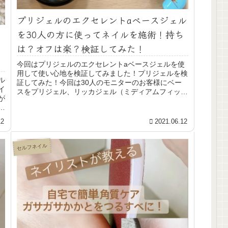
プリジェルのエクセレントaベースジェル
を30人の方に使ってネイルを施術！持ち
は？オフは楽？検証してみた！
今回はプリジェルのエクセレントaベースジェルを使
用して使い心地を検証してみました！プリジェルを検
ル
証してみた！今回は30人のモニターのお客様にベー
イ
スをプリジェル、リッカジェル（ミディアムフィット
が
とファームフィット）、スティッキージェル、bio...
多
12
2021.06.12
セルフネイル