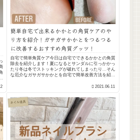
簡単自宅で出来るかかとの角質ケアのや
り方を紹介！ガサガサかかとをつるつる
に改善するおすすめ角質グッツ！
自宅で簡単角質ケア今日は自宅でできるかかとの角質
っ
除去を紹介します！夏になるとサンダルに引っかかっ
商
たり冬は冬でストッキングが破れてしまったり…そん
角
な厄介なガサガサかかとを自宅で簡単改善方法を紹介
ォ
します！必要な道具必要な道具・保湿成分入りの入
浴...
12
2021.06.11
ネイル道具