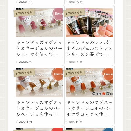
2026.05.18
2026.05.03
種類を紹介します！
100円ネイル
100円ネイル
キャンドゥのマグネッ
キャンドゥのラメポリ
トカラージェルのパー
ネイルジェルのドレス
ルモーヴを使ってマグ
シリーズを混ぜて長さ
ネットアートのやり方
だししてみたらどうな
2026.02.28
2026.01.30
を5種類紹介
るか検証！
100円ネイル
100円ネイル
キャンドゥのマグネッ
キャンドゥのマグネッ
トカラージェルのパー
トカラージェルのパー
ルベージュを使ってマ
ルテラコッタを使って
グネットアートのやり
マグネットアートのや
2025.11.21
2025.11.21
方を5種類紹介
り方を5種類紹介