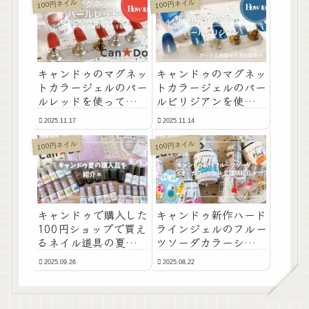
100円ネイル
100円ネイル
キャンドゥのマグネッ
キャンドゥのマグネッ
トカラージェルのパー
トカラージェルのパー
ルレッドを使ってマグ
ルビリジアンを使って
ネットアートのやり方
マグネットアートのや
2025.11.17
2025.11.14
を5種類紹介
り方を5種類紹介
100円ネイル
100円ネイル
キャンドゥで購入した
キャンドゥ新作ハード
100円ショップで買え
ラインジェルのフルー
るネイル道具の夏の購
ツソーダカラーシリー
入品を紹介＊
ズ全種類紹介🥝
2025.09.26
2025.08.22