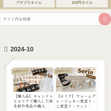
プチプラネイル
100円ネイル
2024-10
100円ネイル
100円ネイル
【購入品】キャンドゥ
【セリア】ウォームグ
とセリアで購入した秋
レージュを一度塗り・
冬新作商品の購入品を
二度塗り・マット仕上
紹介します！
げ塗り比べ！