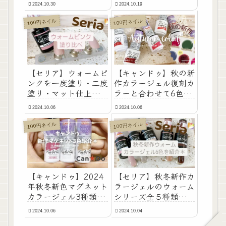
2024.10.30
2024.10.19
100円ネイル
100円ネイル
【セリア】ウォームピ
【キャンドゥ】秋の新
ンクを一度塗り・二度
作カラージェル復刻カ
塗り・マット仕上げ塗
ラーと合わせて6色を
り比べ！
紹介＊
2024.10.06
2024.10.06
100円ネイル
100円ネイル
【キャンドゥ】2024
【セリア】秋冬新作カ
年秋冬新色マグネット
ラージェルのウォーム
カラージェル3種類を
シリーズ全５種類を紹
塗ってみた！
介します！
2024.10.06
2024.10.04