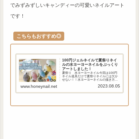
でみずみずしいキャンディーの可愛いネイルアート
です！
こちらもおすすめ◎
100円ジェルネイルで夏祭りネイ
ルの水ヨーヨーネイルをぷっくり
アートしました！
夏祭り 水ヨーヨーネイル今回は100円
ネイル道具だけで夏祭りネイルには欠か
せない！！水ヨーヨーネイルの描き方を
紹介します！ぷっくり水ヨーヨーの可愛
2023.08.05
www.honeynail.net
いネイルアートです！簡単に出来るので
夏のセルフネイルの参考になると嬉しい
です！100円ジェルネ...