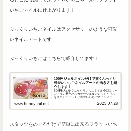
いちごネイルに仕上がります！
ぷっくりいちごネイルはアクセサリーのような可愛
いネイルアートです！
ぷっくりいちごはこちらで紹介してます！
100円ジェルネイルだけで描くぷっくり
可愛いいちごネイルアートの描き方を紹
介します！
100円ジェルでぷっくりいちごネイル今回はキャ
ンドゥの新色パルカラージェルのレッドベリル
を使用してぷっくり可愛いいちごネイルアート
を紹介します！立体感あるぷっくりアートが可
2023.07.29
www.honeynail.net
愛いネイルアートです！100円ネイル道具だけで
簡単に出来るのでセルフ...
スタッツをのせるだけで簡単に出来るフラットいち