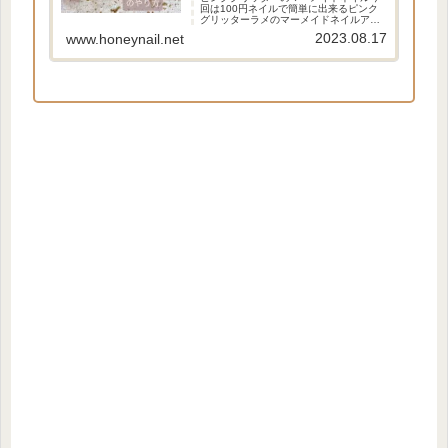
回は100円ネイルで簡単に出来るピンク
グリッターラメのマーメイドネイルアー
トのやり方を紹介します！キラキララメ
2023.08.17
www.honeynail.net
が光る夏の可愛いネイルデザインです！
ラメグラデーションベースのネイルデザ
インで簡単に出来るので...