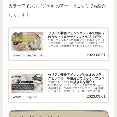
カラーアイシングジェル のアートはこちらでも紹介
してます！
セリアの新作アイシングジェルで韓国う
ねうねネイルデザインのやり方を紹介！
100円ジェルネイルで韓国うねうねネイルアート
今回は100円ジェルネイルのセリアの新作アイシ
ングジェルで韓国うねうねネイルアートの可愛
いネイルデザインのやり方を紹介します！ぷっ
くりネイルアートが可愛いネイルデザインで
2023.08.31
す！セリア新作アイシング...
www.honeynail.net
セリアの新作アイシングジェルのブラッ
クとホワイトを使用してぷっくりフラワ
ーネイルアートの描き方を紹介！
新作アイシングジェルでぷっくりフラワーネイ
ル今回はセリアの新作アイシングジェルを使用
してぷっくり可愛いフラワーネイルのやり方を
紹介しました！真ん中にストーンをのせること
2023.09.01
www.honeynail.net
でアクセサリーのような可愛いお花のネイルデ
ザインに仕上がりました！セルフ...