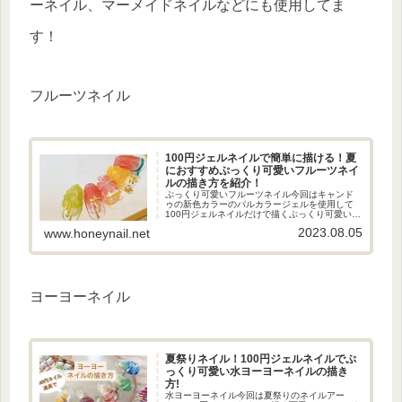
ーネイル、マーメイドネイルなどにも使用してま
す！
フルーツネイル
100円ジェルネイルで簡単に描ける！夏
におすすめぷっくり可愛いフルーツネイ
ルの描き方を紹介！
ぷっくり可愛いフルーツネイル今回はキャンド
ゥの新色カラーのパルカラージェルを使用して
100円ジェルネイルだけで描くぷっくり可愛いフ
ルーツネイルの描き方を紹介します！新色パル
2023.08.05
www.honeynail.net
カラージェルはこちらで紹介してます＊100円ジ
ェルネイルで簡単に描け...
ヨーヨーネイル
夏祭りネイル！100円ジェルネイルでぷ
っくり可愛い水ヨーヨーネイルの描き
方!
水ヨーヨーネイル今回は夏祭りのネイルアー