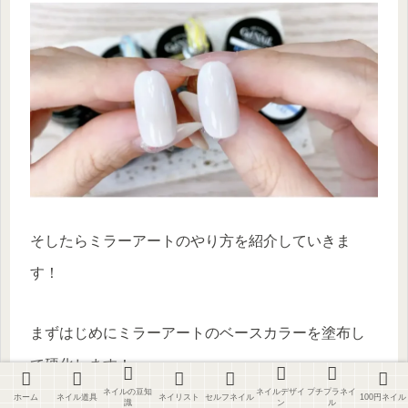
そしたらミラーアートのやり方を紹介していきま
す！
まずはじめにミラーアートのベースカラーを塗布し
て硬化します！
ネイルの豆知
ネイルデザイ
プチプラネイ
ホーム
ネイル道具
ネイリスト
セルフネイル
100円ネイル
識
ン
ル