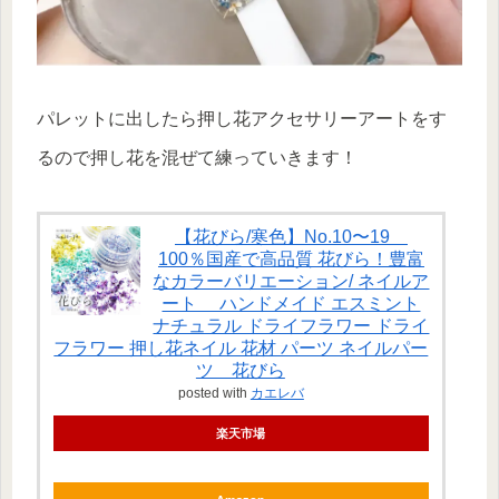
パレットに出したら押し花アクセサリーアートをす
るので押し花を混ぜて練っていきます！
【花びら/寒色】No.10〜19
100％国産で高品質 花びら！豊富
なカラーバリエーション/ ネイルア
ート ハンドメイド エスミント
ナチュラル ドライフラワー ドライ
フラワー 押し花ネイル 花材 パーツ ネイルパー
ツ 花びら
posted with
カエレバ
楽天市場