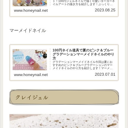
ト！100円ジェルネイルで描く可愛いヨーヨーネ
イルアートの描き方を紹介します！ぷっくりネ
イルアートがおしゃれな夏のネイルデザインで
2023.08.25
www.honeynail.net
す！大人可愛いヨーヨーネイルはこちらでも紹
介してます！カラフルグラデー...
マーメイドネイル
100円ネイル道具で夏のピンク＆ブルー
グラデーションマーメイドネイルのやり
方
グラデーションマーメイドネイル今回は夏にお
すすめのピンク＆ブルーグラデーションのマー
メイドネイルのやり方を紹介します！マーメイ
ドネイルは夏には欠かせないぷっくりアートが
2023.07.01
www.honeynail.net
可愛いネイルアートです！今回はピンクとブル
ーのグラデーションバージョンで...
クレイジェル